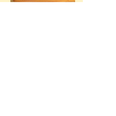
Renseignements, Devis, Conseils
GFaudio@free.fr
33 +
(0) 631 505 299